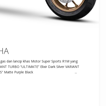
HA
egas dan lancip khas Motor Super Sports R1M yang
IANT TURBO “ULTIMATE” Elixir Dark Silver VARIANT
CyberCity ABS” Matte Purple Black ...