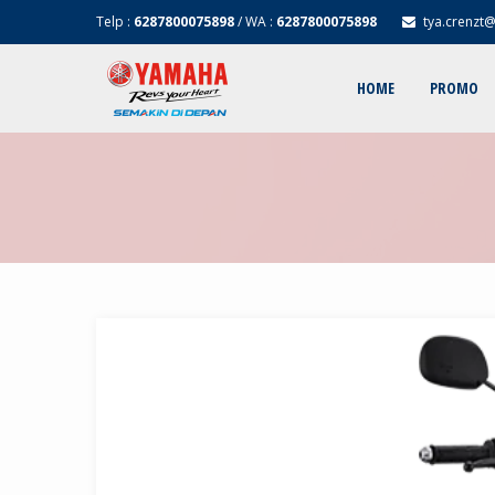
Telp :
6287800075898
/ WA :
6287800075898
tya.crenzt
HOME
PROMO