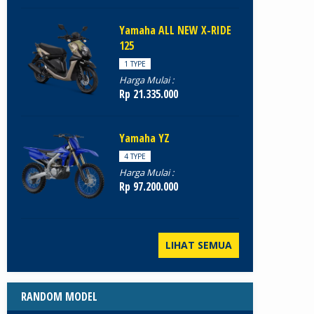
Yamaha ALL NEW X-RIDE
125
1 TYPE
Harga Mulai :
Rp 21.335.000
Yamaha YZ
4 TYPE
Harga Mulai :
Rp 97.200.000
LIHAT SEMUA
RANDOM MODEL