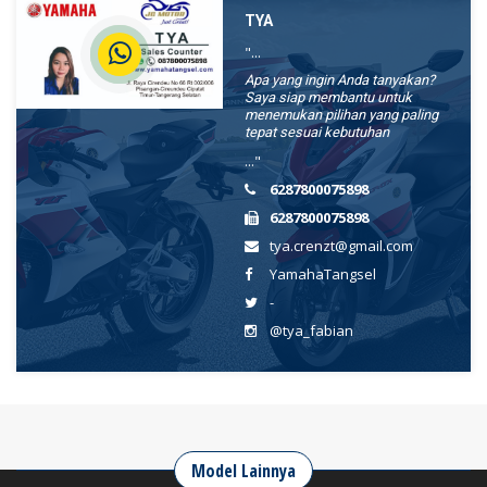
TYA
"...
Apa yang ingin Anda tanyakan?
Saya siap membantu untuk
menemukan pilihan yang paling
tepat sesuai kebutuhan
..."
6287800075898
6287800075898
tya.crenzt@gmail.com
YamahaTangsel
-
@tya_fabian
Model Lainnya