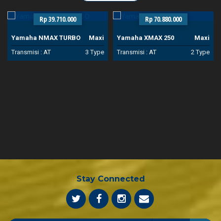
Rp 39.710.000
Rp 70.880.000
Yamaha NMAX TURBO
Maxi
Yamaha XMAX 250
Maxi
Transmisi :
AT
3 Type
Transmisi :
AT
2 Type
Stay Connected