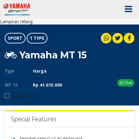
Lampiran Hilang
SPORT
1 TYPE
Yamaha MT 15
Type
Harga
Chat
MT 15
Rp 41.615.000
Special Features
ENGINE 155CC LC4V WITH VVA