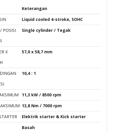
Keterangan
SIN
Liquid cooled 4-stroke, SOHC
/ POSISI
Single cylinder / Tegak
R
ER X
57,0 x 58,7 mm
H
DINGAN
10,4 : 1
SI
AKSIMUM
11,3 kW / 8500 rpm
MAKSIMUM
13,8 Nm / 7000 rpm
 STARTER
Elektrik starter & Kick starter
Basah