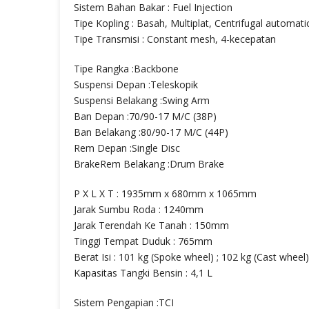
Sistem Bahan Bakar : Fuel Injection
Tipe Kopling : Basah, Multiplat, Centrifugal automati
Tipe Transmisi : Constant mesh, 4-kecepatan
Tipe Rangka :Backbone
Suspensi Depan :Teleskopik
Suspensi Belakang :Swing Arm
Ban Depan :70/90-17 M/C (38P)
Ban Belakang :80/90-17 M/C (44P)
Rem Depan :Single Disc
BrakeRem Belakang :Drum Brake
P X L X T : 1935mm x 680mm x 1065mm
Jarak Sumbu Roda : 1240mm
Jarak Terendah Ke Tanah : 150mm
Tinggi Tempat Duduk : 765mm
Berat Isi : 101 kg (Spoke wheel) ; 102 kg (Cast wheel)
Kapasitas Tangki Bensin : 4,1 L
Sistem Pengapian :TCI