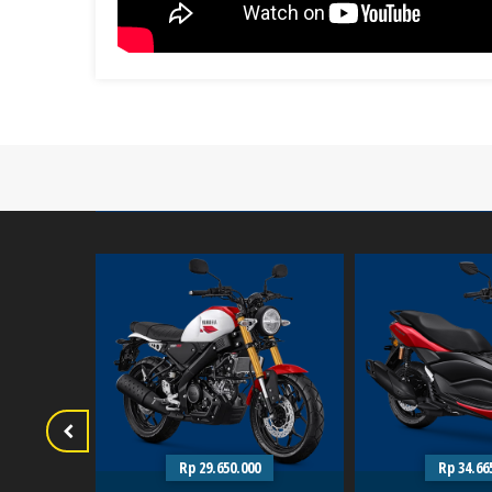
0
Sport
1 Type
Rp 29.650.000
Rp 34.66