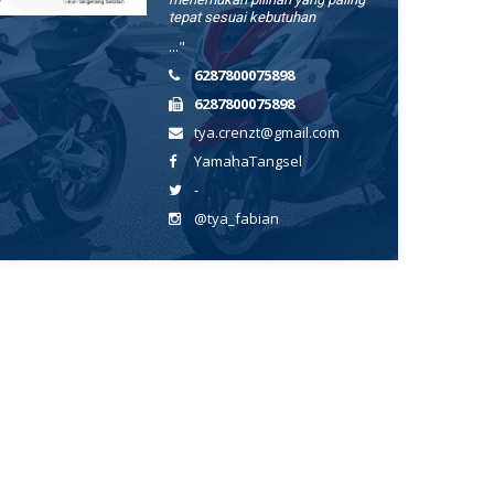
tepat sesuai kebutuhan
..."
6287800075898
6287800075898
tya.crenzt@gmail.com
YamahaTangsel
-
@tya_fabian