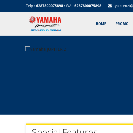
Telp :
6287800075898
/ WA :
6287800075898
tya.crenzt
HOME
PROMO
Special Features