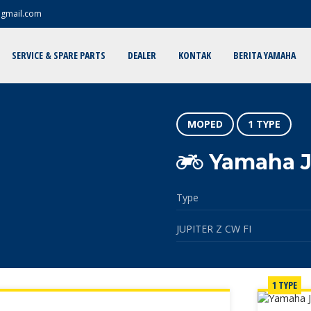
@gmail.com
SERVICE & SPARE PARTS
DEALER
KONTAK
BERITA YAMAHA
MOPED
1 TYPE
Yamaha J
Type
JUPITER Z CW FI
1 TYPE