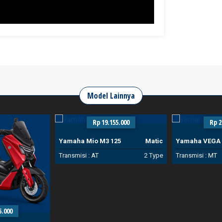
Model Lainnya
Rp 19.155.000
Rp 2
Yamaha Mio M3 125
Matic
Yamaha VEGA
Transmisi :
AT
2 Type
Transmisi :
MT
5.000