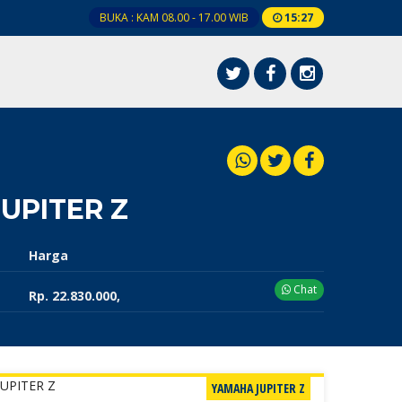
BUKA : KAM 08.00 - 17.00 WIB
15
:
27
UPITER Z
Harga
Chat
Rp. 22.830.000,
YAMAHA JUPITER Z