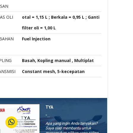
SAN
AS OLI
otal = 1,15 L ; Berkala = 0,95 L ; Ganti
filter oli = 1,00 L
 BAHAN
Fuel Injection
PLING
Basah, Kopling manual , Multiplat
ANSMISI
Constant mesh, 5-kecepatan
TYA
"...
Apa yang ingin Anda tanyakan?
Saya siap membantu untuk
menemukan pilihan yang paling