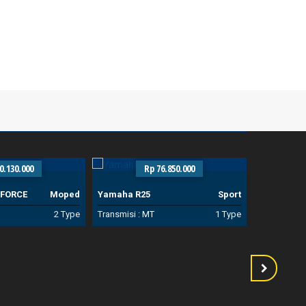
0.130.000
Rp 76.850.000
 FORCE
Moped
Yamaha R25
Sport
Yamaha MT
2 Type
Transmisi :
MT
1 Type
Transmisi :