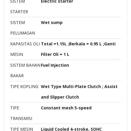
SISTEM
Electric starter
STARTER
SISTEM
Wet sump
PELUMASAN
KAPASITAS OLI
Total =1.15L ;Berkala = 0.95 L ;Ganti
MESIN
Filter Oli = 1 L
SISTEM BAHAN
Fuel Injection
BAKAR
TIPE KOPLING
Wet Type Multi-Plate Clutch ; Assist
and Slipper Clutch
TIPE
Constant mesh 5-speed
TRANSMISI
TIPE MESIN
Liquid Cooled 4-stroke, SOHC