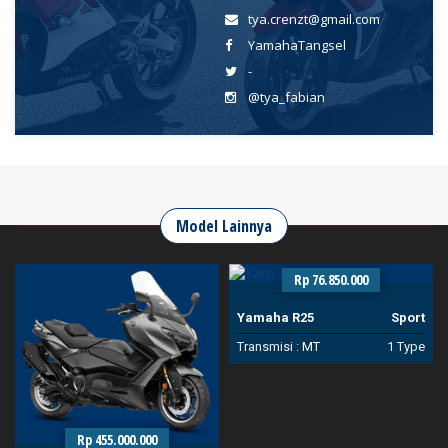
tya.crenzt@gmail.com
YamahaTangsel
-
@tya_fabian
Model Lainnya
Rp 76.850.000
Yamaha R25
Sport
Transmisi :
MT
1 Type
Rp 455.000.000