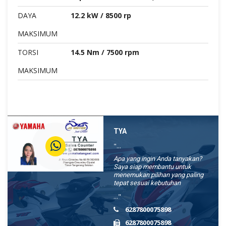
DAYA
12.2 kW / 8500 rp
MAKSIMUM
TORSI
14.5 Nm / 7500 rpm
MAKSIMUM
TYA
"...
Apa yang ingin Anda tanyakan?
Saya siap membantu untuk
menemukan pilihan yang paling
tepat sesuai kebutuhan
..."
6287800075898
6287800075898