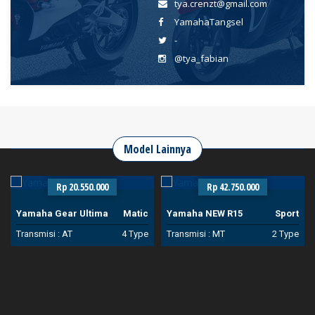
tya.crenzt@gmail.com
YamahaTangsel
-
@tya_fabian
Model Lainnya
Rp 20.550.000
Rp 42.750.000
Yamaha Gear Ultima
Matic
Yamaha NEW R15
Sport
Transmisi :
AT
4 Type
Transmisi :
MT
2 Type