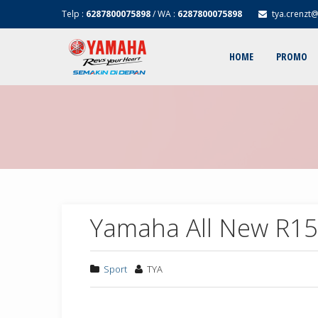
Telp :
6287800075898
/ WA :
6287800075898
tya.crenzt
HOME
PROMO
Yamaha All New R15 
Sport
TYA