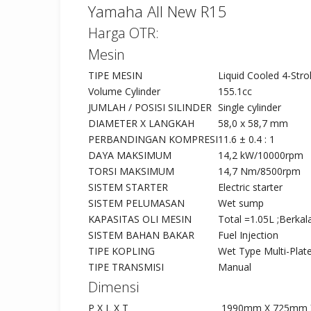
Yamaha All New R15
Harga OTR:
Mesin
TIPE MESIN
Liquid Cooled 4-Stro
Volume Cylinder
155.1cc
JUMLAH / POSISI SILINDER
Single cylinder
DIAMETER X LANGKAH
58,0 x 58,7 mm
PERBANDINGAN KOMPRESI
11.6 ± 0.4 : 1
DAYA MAKSIMUM
14,2 kW/10000rpm
TORSI MAKSIMUM
14,7 Nm/8500rpm
SISTEM STARTER
Electric starter
SISTEM PELUMASAN
Wet sump
KAPASITAS OLI MESIN
Total =1.05L ;Berkala 
SISTEM BAHAN BAKAR
Fuel Injection
TIPE KOPLING
Wet Type Multi-Plate 
TIPE TRANSMISI
Manual
Dimensi
P X L X T
1990mm X 725mm