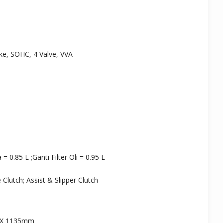
ke, SOHC, 4 Valve, VVA
= 0.85 L ;Ganti Filter Oli = 0.95 L
Clutch; Assist & Slipper Clutch
 X 1135mm