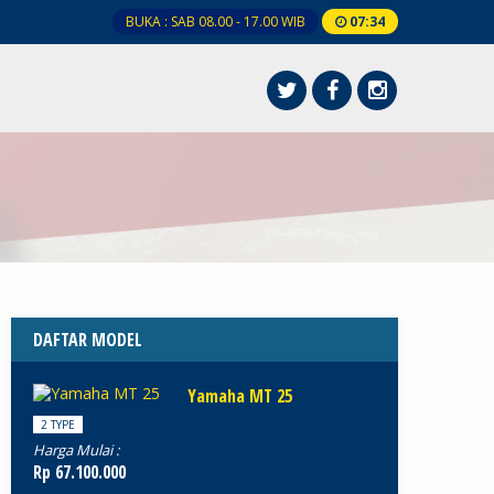
BUKA : SAB 08.00 - 17.00 WIB
07
:
34
DAFTAR MODEL
Yamaha MT 25
2 TYPE
Harga Mulai :
Rp 67.100.000