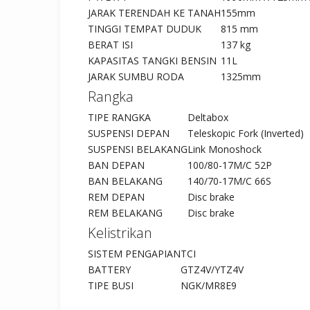
JARAK TERENDAH KE TANAH
155mm
TINGGI TEMPAT DUDUK
815 mm
BERAT ISI
137 kg
KAPASITAS TANGKI BENSIN
11L
JARAK SUMBU RODA
1325mm
Rangka
TIPE RANGKA
Deltabox
SUSPENSI DEPAN
Teleskopic Fork (Inverted)
SUSPENSI BELAKANG
Link Monoshock
BAN DEPAN
100/80-17M/C 52P
BAN BELAKANG
140/70-17M/C 66S
REM DEPAN
Disc brake
REM BELAKANG
Disc brake
Kelistrikan
SISTEM PENGAPIAN
TCI
BATTERY
GTZ4V/YTZ4V
TIPE BUSI
NGK/MR8E9