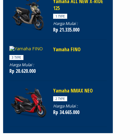
Yamaha ALL NEW X-RIDE
125
1 TYPE
Harga Mulai :
Rp 21.335.000
Yamaha FINO
3 TYPE
Harga Mulai :
Rp 20.620.000
Yamaha NMAX NEO
2 TYPE
Harga Mulai :
Rp 34.665.000