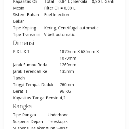
Kapasitas Oli
Total = 0,84 L ; Berkala = 0,80 L Ganti
Mesin
Filter Oli = 0,80 L
Sistem Bahan
Fuel Injection
Bakar
Tipe Kopling
Kering, Centrifugal automatic
Tipe Transmisi
V-belt automatic
Dimensi
P X L X T
1870mm X 685mm X
1070mm
Jarak Sumbu Roda
1260mm
Jarak Terendah Ke
135mm
Tanah
Tinggi Tempat Duduk
760mm
Berat Isi
96 KG
Kapasitas Tangki Bensin
4,2L
Rangka
Tipe Rangka
Underbone
Suspensi Depan
Teleskopik
Suspensi Belakang
Unit Swing