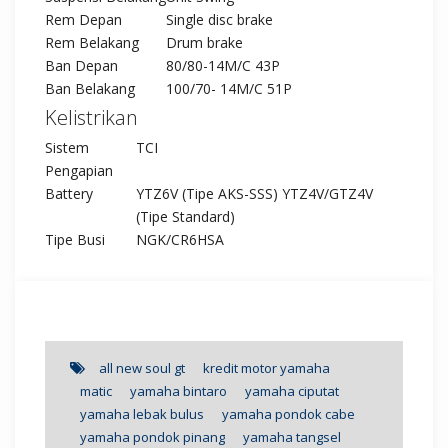
Rem Depan
Single disc brake
Rem Belakang
Drum brake
Ban Depan
80/80-14M/C 43P
Ban Belakang
100/70- 14M/C 51P
Kelistrikan
Sistem
TCI
Pengapian
Battery
YTZ6V (Tipe AKS-SSS) YTZ4V/GTZ4V
(Tipe Standard)
Tipe Busi
NGK/CR6HSA
all new soul gt
kredit motor yamaha
matic
yamaha bintaro
yamaha ciputat
yamaha lebak bulus
yamaha pondok cabe
yamaha pondok pinang
yamaha tangsel